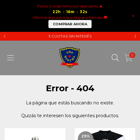
Packs Dia del Niño con descuento🔥
22
h
16
m
32
s
:
:
×
Últimos días para que llegue a tiempo 🚚
COMPRAR AHORA
3 CUOTAS SIN INTERÉS
0
Error - 404
La página que estás buscando no existe.
Quizás te interesen los siguientes productos.
29
%