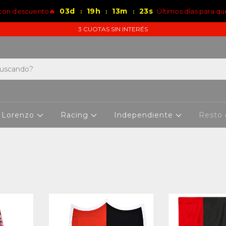
03
d
19
h
13
m
23
s
 con descuento🔥
Últimos días para qu
:
:
:
3 CUOTAS SIN INTERÉS
 Lorenzo
Racing
Independiente
Resto