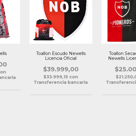
lls
Toallon Escudo Newells
Toallon Sec
Licencia Oficial
Newells Licen
00
$39.999,00
$25.0
con
$33.999,15
con
$21.250
ancaria
Transferencia bancaria
Transferenci