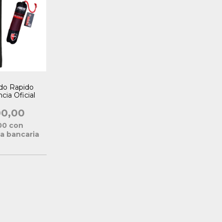
ado Rapido
cia Oficial
00,00
,00
con
a bancaria