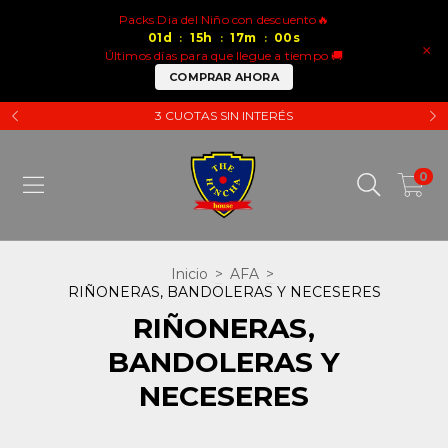
Packs Dia del Niño con descuento🔥
01
d
15
h
17
m
00
s
:
:
:
×
Últimos días para que llegue a tiempo 🚚
COMPRAR AHORA
3 CUOTAS SIN INTERÉS
0
Inicio
>
AFA
>
RIÑONERAS, BANDOLERAS Y NECESERES
RIÑONERAS,
BANDOLERAS Y
NECESERES