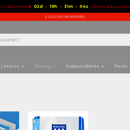
02
d
19
h
31
m
04
s
 con descuento🔥
Últimos días para qu
:
:
:
3 CUOTAS SIN INTERÉS
 Lorenzo
Racing
Independiente
Resto