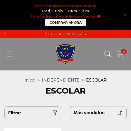
Packs Dia del Niño con descuento🔥
02
d
09
h
06
m
27
s
:
:
:
×
Últimos días para que llegue a tiempo 🚚
COMPRAR AHORA
3 CUOTAS SIN INTERÉS
0
Inicio
>
INDEPENDIENTE
>
ESCOLAR
ESCOLAR
Filtrar