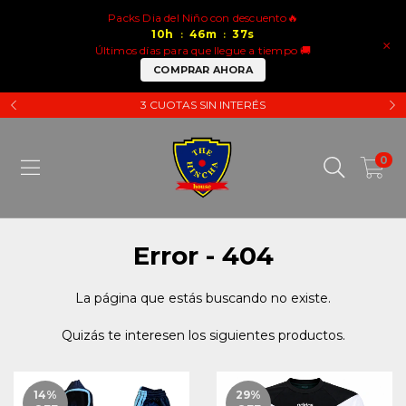
Packs Dia del Niño con descuento🔥
10
h
46
m
37
s
:
:
×
Últimos días para que llegue a tiempo 🚚
COMPRAR AHORA
3 CUOTAS SIN INTERÉS
0
Error - 404
La página que estás buscando no existe.
Quizás te interesen los siguientes productos.
14
%
29
%