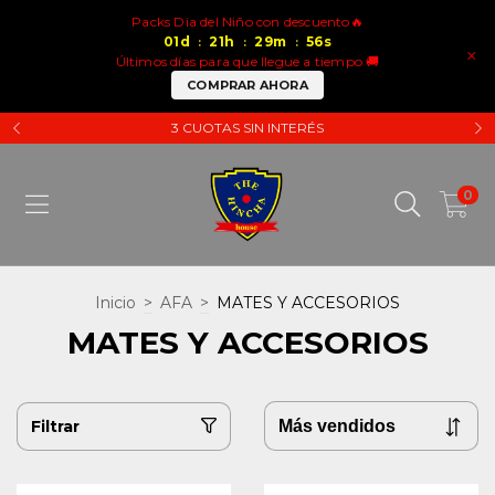
Packs Dia del Niño con descuento🔥
01
d
21
h
29
m
55
s
:
:
:
×
Últimos días para que llegue a tiempo 🚚
COMPRAR AHORA
3 CUOTAS SIN INTERÉS
0
Inicio
>
AFA
>
MATES Y ACCESORIOS
MATES Y ACCESORIOS
Filtrar