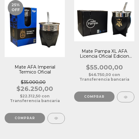
25
%
OFF
Mate Pampa XL AFA
Licencia Oficial Edicion
Limitada
$55.000,00
Mate AFA Imperial
Termico Oficial
$46.750,00
con
Transferencia bancaria
$35.000,00
$26.250,00
$22.312,50
con
Transferencia bancaria