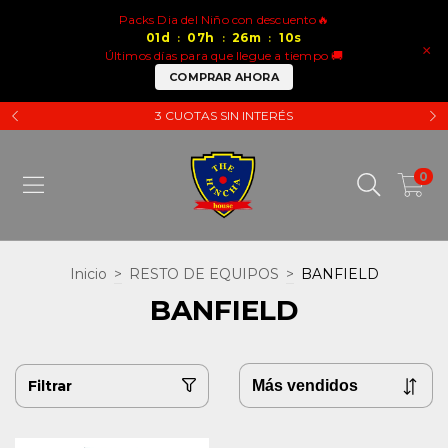
Packs Dia del Niño con descuento🔥
01
d
07
h
26
m
10
s
:
:
:
×
Últimos días para que llegue a tiempo 🚚
COMPRAR AHORA
3 CUOTAS SIN INTERÉS
0
Inicio
>
RESTO DE EQUIPOS
>
BANFIELD
BANFIELD
Filtrar