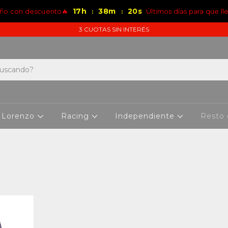
17
h
38
m
20
s
iño con descuento🔥
Últimos días para que l
:
:
3 CUOTAS SIN INTERÉS
 Lorenzo
Racing
Independiente
Resto