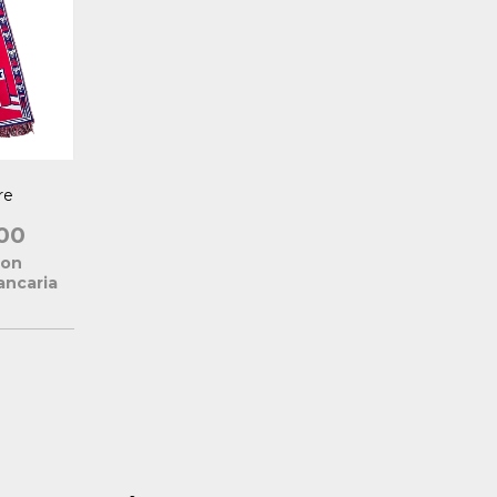
re
00
con
ancaria