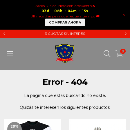
Packs Dia del Niño con descuento🔥
03
d
08
h
04
m
15
s
:
:
:
×
Últimos días para que llegue a tiempo 🚚
COMPRAR AHORA
3 CUOTAS SIN INTERÉS
0
Error - 404
La página que estás buscando no existe.
Quizás te interesen los siguientes productos.
29
%