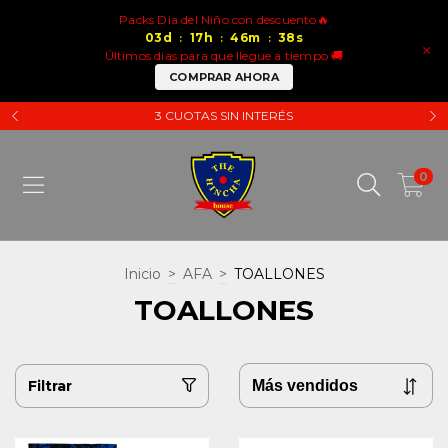
Packs Dia del Niño con descuento🔥
03
d
17
h
46
m
38
s
:
:
:
×
Últimos días para que llegue a tiempo 🚚
COMPRAR AHORA
3 CUOTAS SIN INTERÉS
0
Inicio
>
AFA
>
TOALLONES
TOALLONES
Filtrar