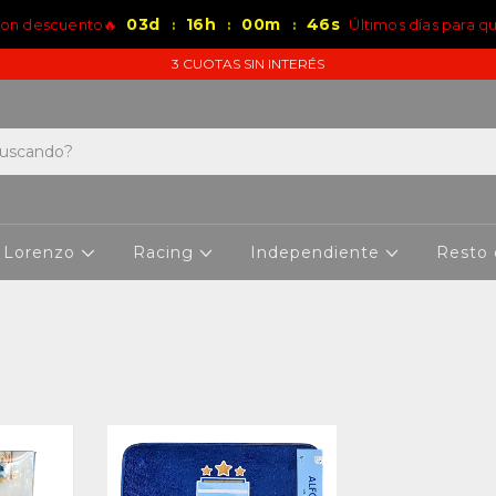
03
d
16
h
00
m
45
s
con descuento🔥
Últimos días para q
:
:
:
3 CUOTAS SIN INTERÉS
 Lorenzo
Racing
Independiente
Resto