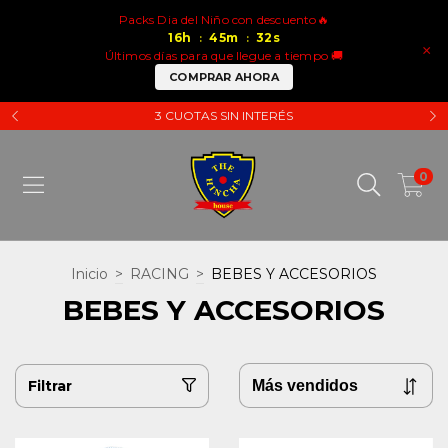
Packs Dia del Niño con descuento🔥
16
h
45
m
32
s
:
:
×
Últimos días para que llegue a tiempo 🚚
COMPRAR AHORA
3 CUOTAS SIN INTERÉS
0
Inicio
>
RACING
>
BEBES Y ACCESORIOS
BEBES Y ACCESORIOS
Filtrar