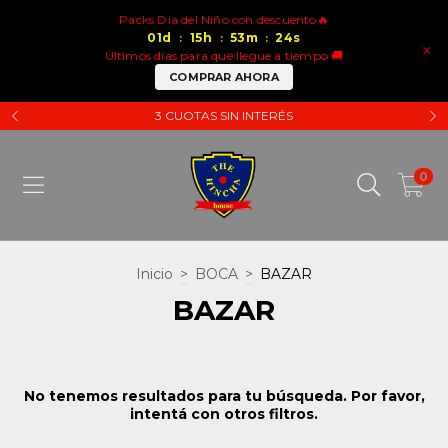
Packs Dia del Niño con descuento🔥
01
d
15
h
53
m
24
s
:
:
:
×
Últimos días para que llegue a tiempo 🚚
COMPRAR AHORA
3 CUOTAS SIN INTERÉS
0
Inicio
>
BOCA
>
BAZAR
BAZAR
No tenemos resultados para tu búsqueda. Por favor,
intentá con otros filtros.