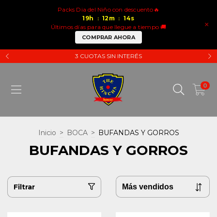
Packs Dia del Niño con descuento🔥
19
h
12
m
14
s
:
:
×
Últimos días para que llegue a tiempo 🚚
COMPRAR AHORA
3 CUOTAS SIN INTERÉS
0
Inicio
>
BOCA
>
BUFANDAS Y GORROS
BUFANDAS Y GORROS
Filtrar