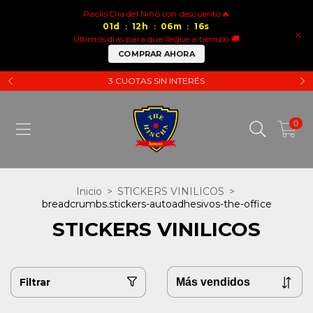
Packs Dia del Niño con descuento🔥
01
d
12
h
06
m
15
s
:
:
:
×
Últimos días para que llegue a tiempo 🚚
COMPRAR AHORA
3 CUOTAS SIN INTERÉS
0
Inicio
>
STICKERS VINILICOS
>
breadcrumbs.stickers-autoadhesivos-the-office
STICKERS VINILICOS
Filtrar