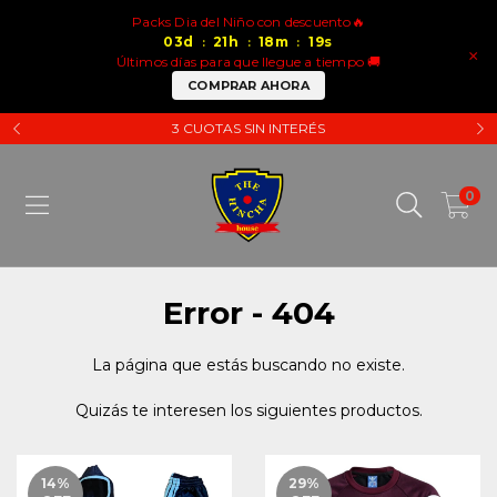
Packs Dia del Niño con descuento🔥
03
d
21
h
18
m
19
s
:
:
:
×
Últimos días para que llegue a tiempo 🚚
COMPRAR AHORA
3 CUOTAS SIN INTERÉS
0
Error - 404
La página que estás buscando no existe.
Quizás te interesen los siguientes productos.
14
%
29
%