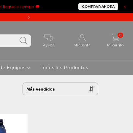
e llegue a tiempo 🚚
×
COMPRAR AHORA
15% OFF PAGANDO CON 
0
Ayuda
Mi cuenta
Mi carrito
 de Equipos
Todos los Productos