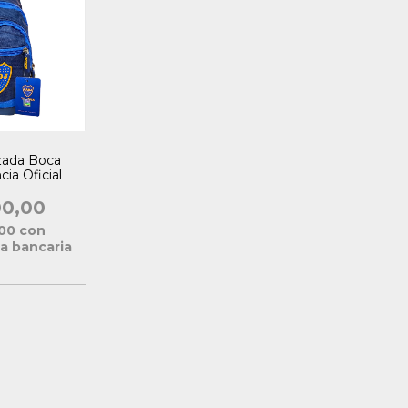
zada Boca
cia Oficial
00,00
,00
con
a bancaria