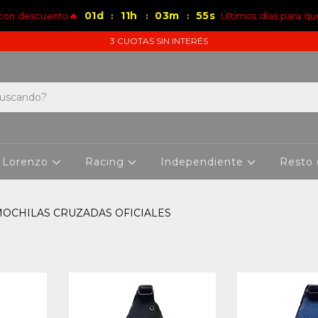
01
d
11
h
03
m
55
s
 con descuento🔥
Últimos días para qu
:
:
:
3 CUOTAS SIN INTERÉS
 Lorenzo
Racing
Independiente
Resto
OCHILAS CRUZADAS OFICIALES