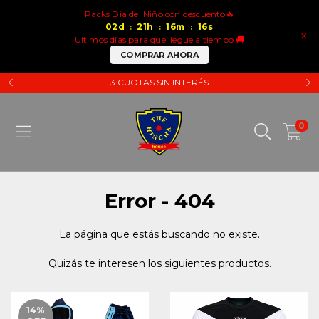
Packs Dia del Niño con descuento🔥
02
d
21
h
16
m
16
s
:
:
:
×
Últimos días para que llegue a tiempo 🚚
COMPRAR AHORA
3 CUOTAS SIN INTERÉS
0
Error - 404
La página que estás buscando no existe.
Quizás te interesen los siguientes productos.
14
%