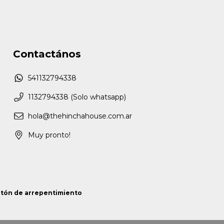
Contactános
541132794338
1132794338 (Solo whatsapp)
hola@thehinchahouse.com.ar
Muy pronto!
tón de arrepentimiento