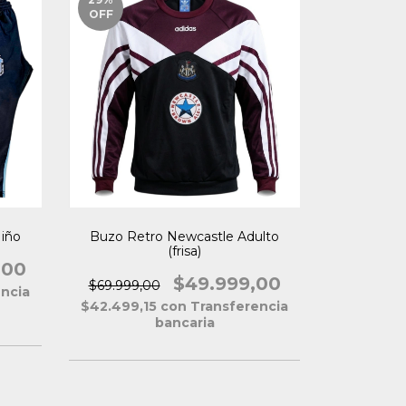
OFF
iño
Buzo Retro Newcastle Adulto
(frisa)
,00
$49.999,00
$69.999,00
ncia
$42.499,15
con
Transferencia
bancaria