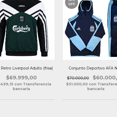
OFF
Retro Liverpool Adulto (frisa)
Conjunto Deportivo AFA N
$69.999,00
$60.000
$70.000,00
.499,15
con
Transferencia
$51.000,00
con
Transfere
bancaria
bancaria