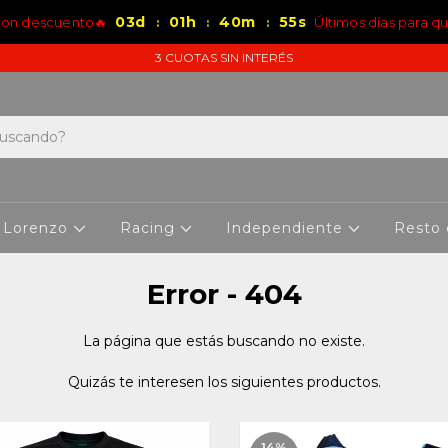
03
d
01
h
40
m
54
s
con descuento🔥
Últimos días para q
:
:
:
3 CUOTAS SIN INTERÉS
 Lorenzo
Racing
Independiente
Resto
Error - 404
La página que estás buscando no existe.
Quizás te interesen los siguientes productos.
14
%