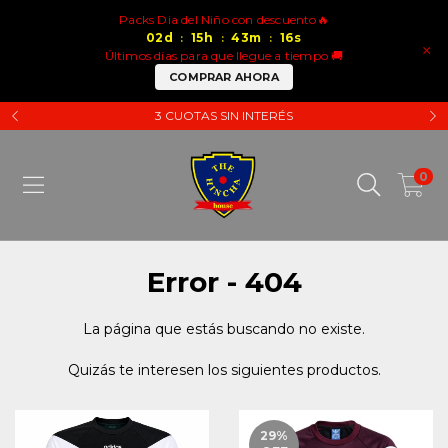
Packs Dia del Niño con descuento🔥
02
d
15
h
43
m
16
s
:
:
:
×
Últimos días para que llegue a tiempo 🚚
COMPRAR AHORA
3 CUOTAS SIN INTERÉS
0
Error - 404
La página que estás buscando no existe.
Quizás te interesen los siguientes productos.
29
%