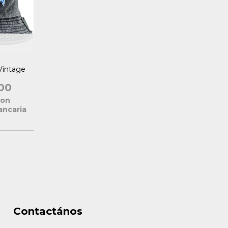
Vintage
00
con
ancaria
Contactános