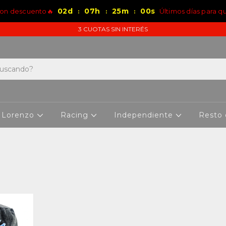
02
d
07
h
24
m
59
s
con descuento🔥
Últimos días para q
:
:
:
3 CUOTAS SIN INTERÉS
 Lorenzo
Racing
Independiente
Resto