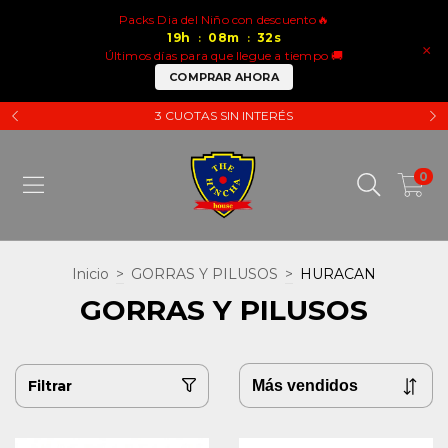
Packs Dia del Niño con descuento🔥
19
h
08
m
32
s
:
:
×
Últimos días para que llegue a tiempo 🚚
COMPRAR AHORA
3 CUOTAS SIN INTERÉS
0
Inicio
>
GORRAS Y PILUSOS
>
HURACAN
GORRAS Y PILUSOS
Filtrar