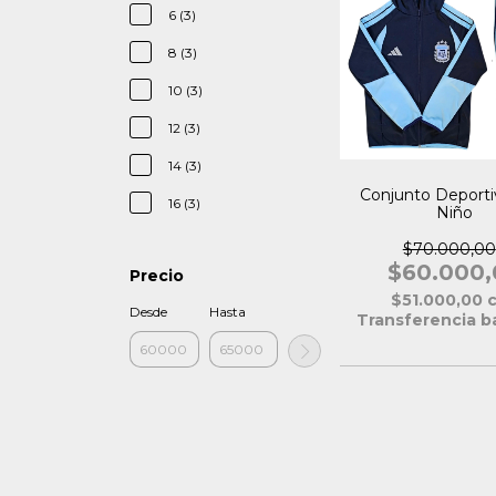
6 (3)
8 (3)
10 (3)
12 (3)
14 (3)
Conjunto Deport
16 (3)
Niño
$70.000,00
$60.000,
Precio
$51.000,00
Desde
Hasta
Transferencia b