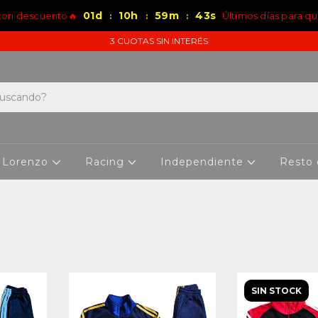
01
d
10
h
59
m
43
s
 con descuento🔥
Últimos días para qu
:
:
:
3 CUOTAS SIN INTERÉS
 Lorenzo
Racing
Independiente
Resto
SIN STOCK