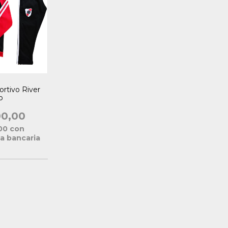
rtivo River
o
00,00
,00
con
a bancaria