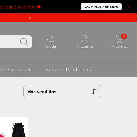
e llegue a tiempo 🚚
×
COMPRAR AHORA
15% OFF PAGANDO CON 
0
Ayuda
Mi cuenta
Mi carrito
 de Equipos
Todos los Productos