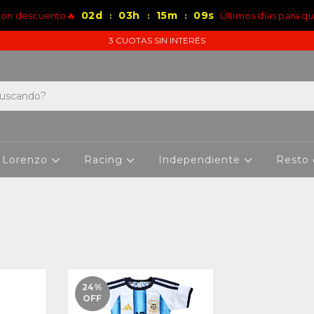
02
d
03
h
15
m
09
s
 con descuento🔥
Últimos días para q
:
:
:
3 CUOTAS SIN INTERÉS
 Lorenzo
Racing
Independiente
Resto
24
%
OFF