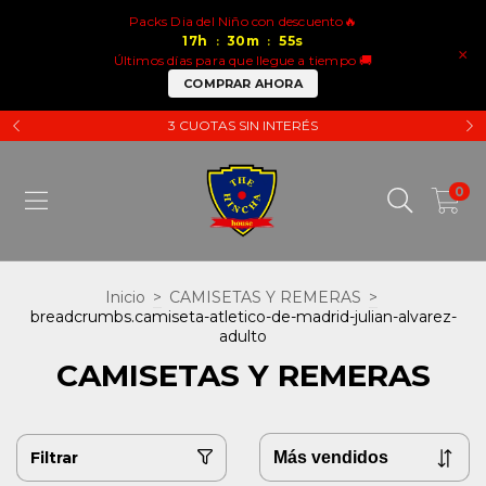
Packs Dia del Niño con descuento🔥
17
h
30
m
54
s
:
:
×
Últimos días para que llegue a tiempo 🚚
COMPRAR AHORA
3 CUOTAS SIN INTERÉS
0
Inicio
>
CAMISETAS Y REMERAS
>
breadcrumbs.camiseta-atletico-de-madrid-julian-alvarez-
adulto
CAMISETAS Y REMERAS
Filtrar