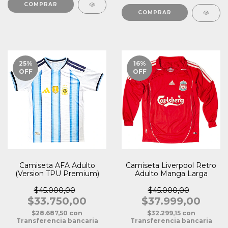
COMPRAR
COMPRAR
25
%
16
%
OFF
OFF
Camiseta AFA Adulto
Camiseta Liverpool Retro
(Version TPU Premium)
Adulto Manga Larga
$45.000,00
$45.000,00
$33.750,00
$37.999,00
$28.687,50
con
$32.299,15
con
Transferencia bancaria
Transferencia bancaria