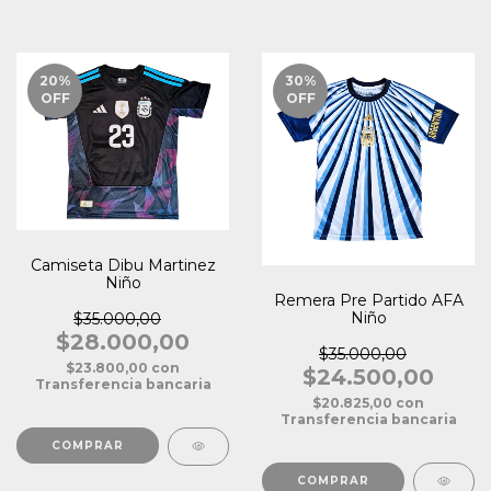
20
%
30
%
OFF
OFF
Camiseta Dibu Martinez
Niño
Remera Pre Partido AFA
Niño
$35.000,00
$28.000,00
$35.000,00
$23.800,00
con
$24.500,00
Transferencia bancaria
$20.825,00
con
Transferencia bancaria
COMPRAR
COMPRAR