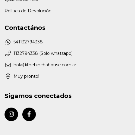
Política de Devolución
Contactános
541132794338
1132794338 (Solo whatsapp)
hola@thehinchahouse.com.ar
Muy pronto!
Sigamos conectados