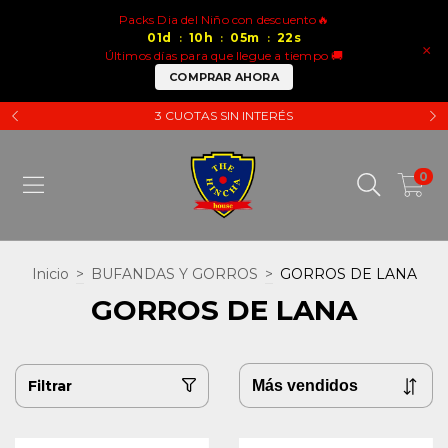
Packs Dia del Niño con descuento🔥
01
d
10
h
05
m
22
s
:
:
:
×
Últimos días para que llegue a tiempo 🚚
COMPRAR AHORA
3 CUOTAS SIN INTERÉS
0
Inicio
>
BUFANDAS Y GORROS
>
GORROS DE LANA
GORROS DE LANA
Filtrar