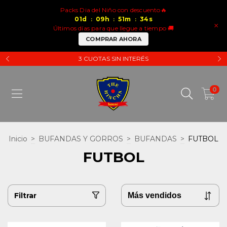
Packs Dia del Niño con descuento🔥
01
d
09
h
51
m
33
s
:
:
:
×
Últimos días para que llegue a tiempo 🚚
COMPRAR AHORA
3 CUOTAS SIN INTERÉS
0
Inicio
>
BUFANDAS Y GORROS
>
BUFANDAS
>
FUTBOL
FUTBOL
Filtrar