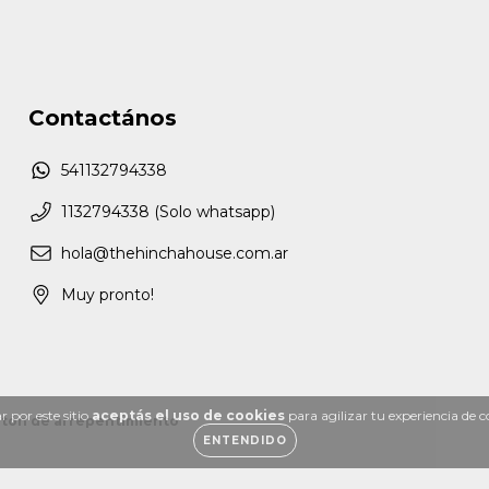
Contactános
541132794338
1132794338 (Solo whatsapp)
hola@thehinchahouse.com.ar
Muy pronto!
 por este sitio
aceptás el uso de cookies
para agilizar tu experiencia de 
tón de arrepentimiento
ENTENDIDO