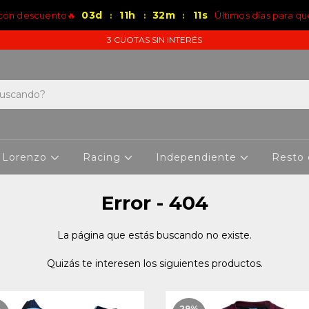
03
d
11
h
32
m
10
s
 con descuento🔥
Últimos días para qu
:
:
:
3 CUOTAS SIN INTERÉS
 Lorenzo
Racing
Independiente
Resto
Error - 404
La página que estás buscando no existe.
Quizás te interesen los siguientes productos.
%
29
%