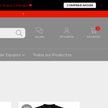
e llegue a tiempo 🚚
×
COMPRAR AHORA
15% OFF PAGANDO CON 
0
Ayuda
Mi cuenta
Mi carrito
 de Equipos
Todos los Productos
29
%