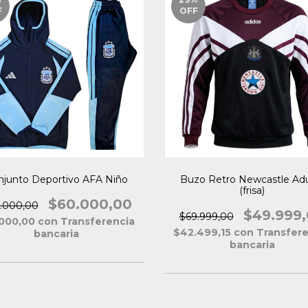
F
OFF
njunto Deportivo AFA Niño
Buzo Retro Newcastle Adu
(frisa)
$60.000,00
.000,00
$49.999
$69.999,00
.000,00
con
Transferencia
$42.499,15
con
Transfere
bancaria
bancaria