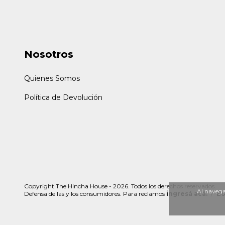
Nosotros
Quienes Somos
Política de Devolución
Copyright The Hincha House - 2026. Todos los derechos reservados.
Al navegar
Defensa de las y los consumidores. Para reclamos
ingresá acá.
/
Bo