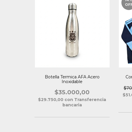
OF
Botella Termica AFA Acero
Co
Inoxidable
$70
$35.000,00
$51
$29.750,00
con
Transferencia
bancaria