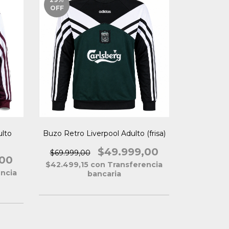
OFF
lto
Buzo Retro Liverpool Adulto (frisa)
$49.999,00
$69.999,00
,00
$42.499,15
con
Transferencia
ncia
bancaria