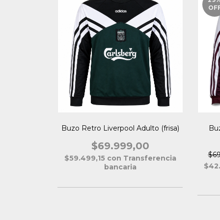
OF
Buzo Retro Liverpool Adulto (frisa)
Bu
$69.999,00
$69
$59.499,15
con
Transferencia
$42
bancaria