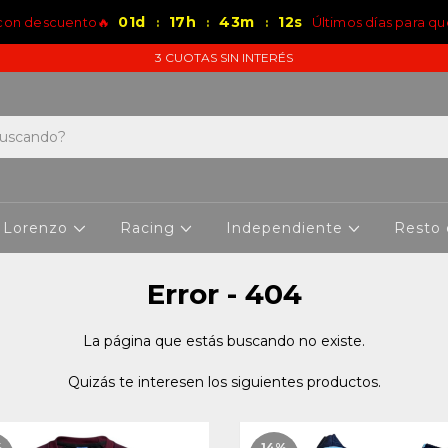
01
d
17
h
43
m
12
s
 con descuento🔥
Últimos días para qu
:
:
:
3 CUOTAS SIN INTERÉS
 Lorenzo
Racing
Independiente
Resto
Error - 404
La página que estás buscando no existe.
Quizás te interesen los siguientes productos.
%
14
%