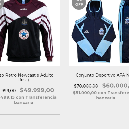
F
OFF
zo Retro Newcastle Adulto
Conjunto Deportivo AFA N
(frisa)
$60.000
$70.000,00
$49.999,00
.999,00
$51.000,00
con
Transfere
.499,15
con
Transferencia
bancaria
bancaria