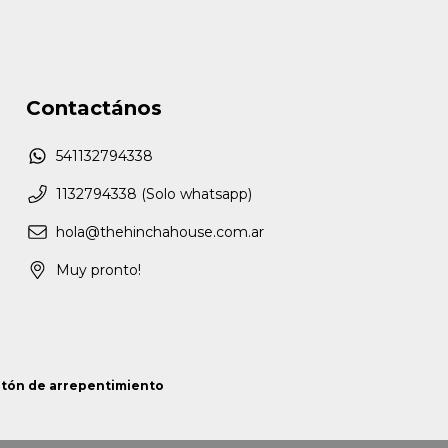
Contactános
541132794338
1132794338 (Solo whatsapp)
hola@thehinchahouse.com.ar
Muy pronto!
tón de arrepentimiento