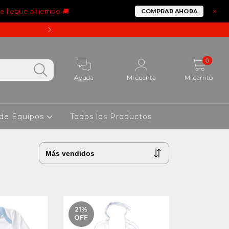
ue llegue a tiempo 🚚
×
COMPRAR AHORA
15% OFF PAGANDO CON 
0
Ayuda
Mi cuenta
Mi carrito
 de Equipos
Todos los Productos
21
%
OFF