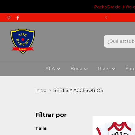
Packs Dia del Niño
 A TODO EL PAÍS
AFA
Boca
River
San
Inicio
>
BEBES Y ACCESORIOS
Filtrar por
Talle