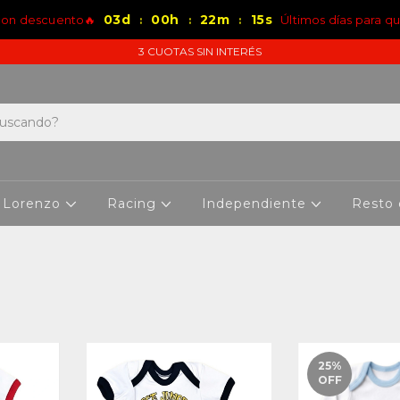
03
d
00
h
22
m
14
s
 con descuento🔥
Últimos días para q
:
:
:
3 CUOTAS SIN INTERÉS
 Lorenzo
Racing
Independiente
Resto
25
%
OFF