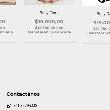
z
Body Ferro
Body R
00
$15.000,00
$15.0
con
$12.750,00
con
$12.750
ancaria
Transferencia bancaria
Transferenci
Contactános
541132794338