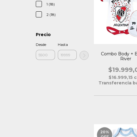
1 (18)
2 (18)
Precio
Desde
Hasta
Combo Body + 
River
$19.999,
$16.999,15
c
Transferencia b
20
%
OFF