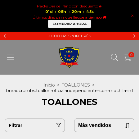
Packs Dia del Niño con descuento🔥
01
d
05
h
20
m
44
s
:
:
:
×
Últimos días para que llegue a tiempo 🚚
COMPRAR AHORA
3 CUOTAS SIN INTERÉS
0
Inicio
>
TOALLONES
>
breadcrumbs.toallon-oficial-independiente-con-mochila-in1
TOALLONES
Filtrar