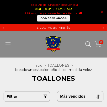
Packs Dia del Niño con descuento🔥
03
d
05
h
36
m
55
s
:
:
:
×
Últimos días para que llegue a tiempo 🚚
COMPRAR AHORA
3 CUOTAS SIN INTERÉS
0
Inicio
>
TOALLONES
>
breadcrumbs.toallon-oficial-con-mochila-velez
TOALLONES
Filtrar