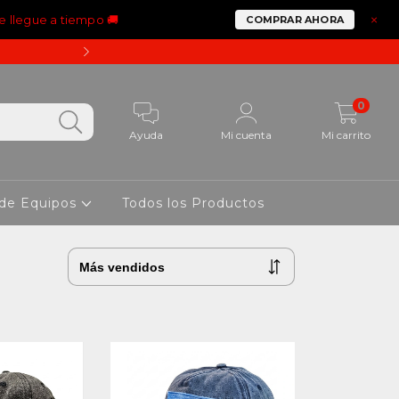
e llegue a tiempo 🚚
×
COMPRAR AHORA
15% OFF PAGANDO CON 
0
Ayuda
Mi cuenta
Mi carrito
 de Equipos
Todos los Productos