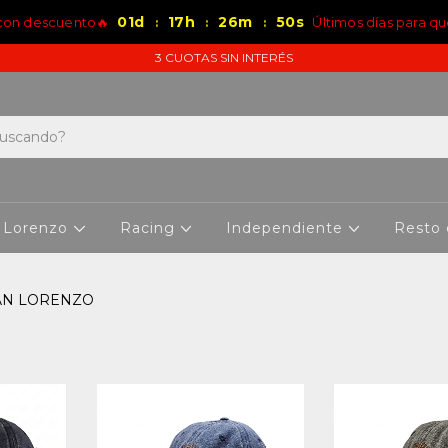
01
d
17
h
26
m
49
s
 con descuento🔥
Últimos días para qu
:
:
:
3 CUOTAS SIN INTERÉS
 Lorenzo
Racing
Independiente
Resto
AN LORENZO