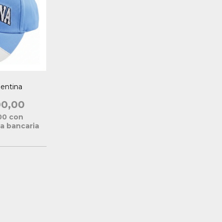
gentina
00,00
,00
con
a bancaria