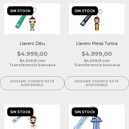
SIN STOCK
SIN STOCK
Llavero Dibu
Llavero Messi Tunica
$4.999,00
$4.999,00
$4.249,15
con
$4.249,15
con
Transferencia bancaria
Transferencia bancaria
AVISAME CUANDO ESTE
AVISAME CUANDO ESTE
DISPONIBLE
DISPONIBLE
SIN STOCK
SIN STOCK