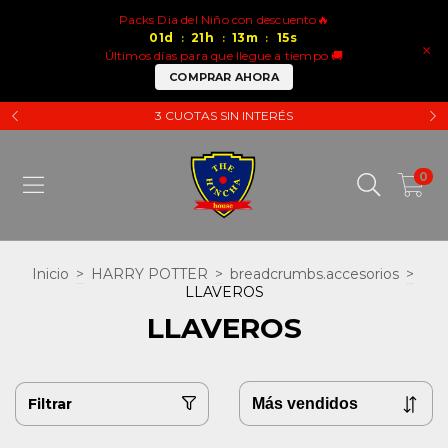
Packs Dia del Niño con descuento🔥
01
d
21
h
13
m
15
s
:
:
:
×
Últimos días para que llegue a tiempo 🚚
COMPRAR AHORA
3 CUOTAS SIN INTERÉS
0
Inicio
>
HARRY POTTER
>
breadcrumbs.accesorios
>
LLAVEROS
LLAVEROS
Filtrar