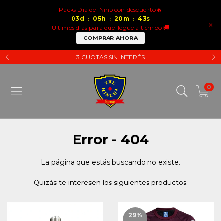
Packs Dia del Niño con descuento🔥
03
d
05
h
20
m
43
s
:
:
:
×
Últimos días para que llegue a tiempo 🚚
COMPRAR AHORA
3 CUOTAS SIN INTERÉS
0
Error - 404
La página que estás buscando no existe.
Quizás te interesen los siguientes productos.
29
%