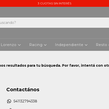
3 CUOTAS SIN INTERÉS
 Lorenzo
Racing
Independiente
Resto
s resultados para tu búsqueda. Por favor, intentá con otro
Contactános
541132794338