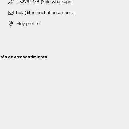
1132794338 (Solo whatsapp)
hola@thehinchahouse.com.ar
Muy pronto!
tón de arrepentimiento