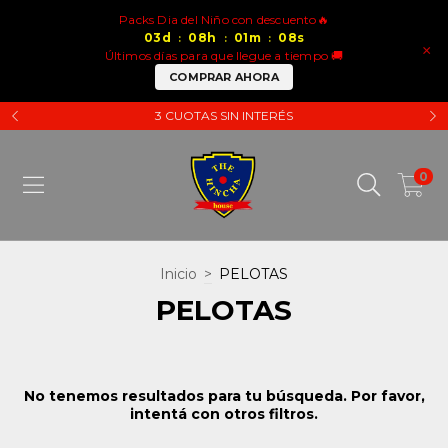
Packs Dia del Niño con descuento🔥
03
d
08
h
01
m
08
s
:
:
:
×
Últimos días para que llegue a tiempo 🚚
COMPRAR AHORA
3 CUOTAS SIN INTERÉS
0
Inicio
>
PELOTAS
PELOTAS
No tenemos resultados para tu búsqueda. Por favor,
intentá con otros filtros.