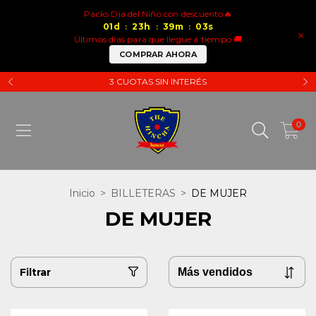
Packs Dia del Niño con descuento🔥
01
d
23
h
39
m
03
s
:
:
:
×
Últimos días para que llegue a tiempo 🚚
COMPRAR AHORA
3 CUOTAS SIN INTERÉS
0
Inicio
>
BILLETERAS
>
DE MUJER
DE MUJER
Filtrar